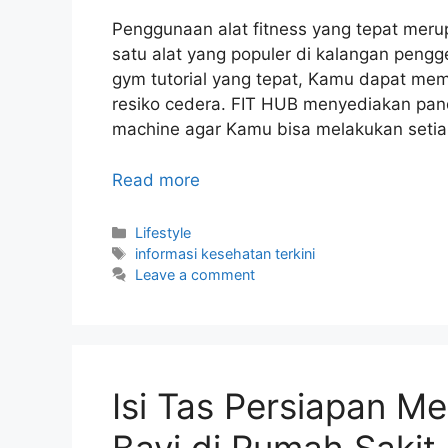
Penggunaan alat fitness yang tepat merup
satu alat yang populer di kalangan pen
gym tutorial yang tepat, Kamu dapat mem
resiko cedera. FIT HUB menyediakan pa
machine agar Kamu bisa melakukan seti
Read more
Categories
Lifestyle
Tags
informasi kesehatan terkini
Leave a comment
Isi Tas Persiapan Me
Bayi di Rumah Sakit