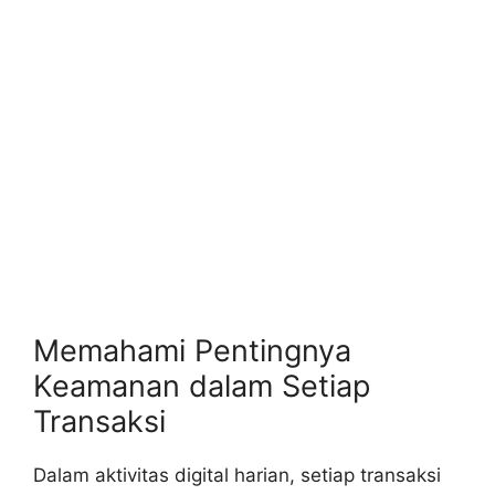
Memahami Pentingnya
Keamanan dalam Setiap
Transaksi
Dalam aktivitas digital harian, setiap transaksi