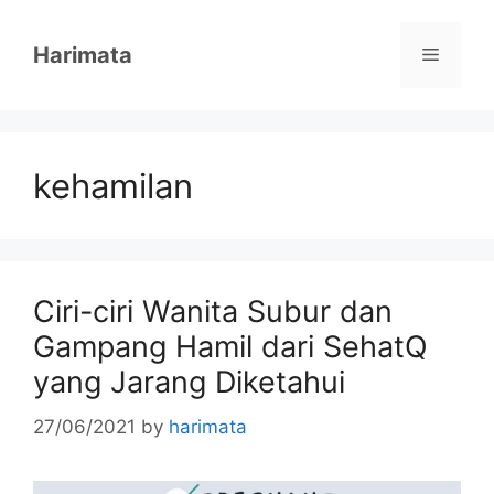
Skip
to
Harimata
Menu
content
kehamilan
Ciri-ciri Wanita Subur dan
Gampang Hamil dari SehatQ
yang Jarang Diketahui
27/06/2021
by
harimata