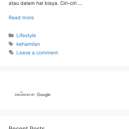
atau dalam hal biaya. Ciri-ciri …
Read more
Categories
Lifestyle
Tags
kehamilan
Leave a comment
Recent Posts