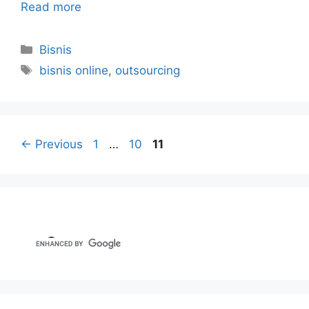
Read more
Categories
Bisnis
Tags
bisnis online
,
outsourcing
Page
Page
Page
←
Previous
1
…
10
11